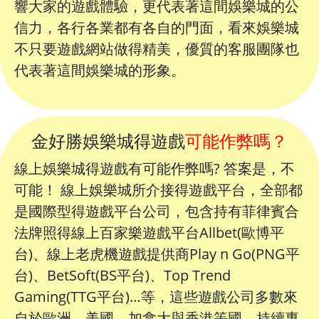
響大家的遊戲體驗，更代表著這間娛樂城的公
信力，各行各業都有各自的門面，看來娛樂城
不只要遊戲網站做得精美，優質的客服團隊也
代表著這間娛樂城的形象。
金好勝娛樂城得遊戲
可能作弊嗎？
線上娛樂城得遊戲有可能作弊嗎? 答案是，不
可能！ 線上娛樂城所介接得遊戲平台，全部都
是國際型得遊戲平台公司，包含持有菲律賓合
法牌照得線上百家樂遊戲平台Allbet(歐博平
台)、線上老虎機遊戲提供商Play n Go(PNG平
台)、BetSoft(BS平台)、Top Trend
Gaming(TTG平台)…等，這些遊戲公司多數來
自於歐洲、美國、加拿大與香港等國，持續專