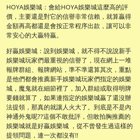
HOYA娛樂城：會給HOYA娛樂城這麼高的評
價，主要還是對它的信譽非常信賴，就算贏得
金額再高都還是會按正常程序出款，讓可以非
常安心的大贏特贏。
好贏娛樂城：說到娛樂城，就不得不說說新手
娛樂城玩家們最重視的信譽了，現在網上一堆
報牌群組、報牌網站，準不準還算其次，重點
是他們都會推薦新手娛樂城玩家們指定的娛樂
城，魔鬼就在細節裡了，加入群組或取得明牌
要錢就算了，如果連指定的娛樂城贏了還沒辦
法提領，那真的就讓人火大了。到底是不是內
神通外鬼呢??這個不敢批評，但敢拍胸推薦的
娛樂城就是好贏娛樂城 ，從不曾發生過這樣的
提領問題，連一次都沒有!!