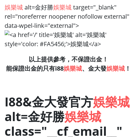
娛樂城
alt=金好勝
娛樂城
target="_blank"
rel="noreferrer noopener nofollow external"
data-wpel-link="external">
以上提供參考，不保證出金！
能保證出金的只有i88
娛樂城
、金大發
娛樂城
！
I88&金大發官方
娛樂城
alt=金好勝
娛樂城
class="__cf_email__"