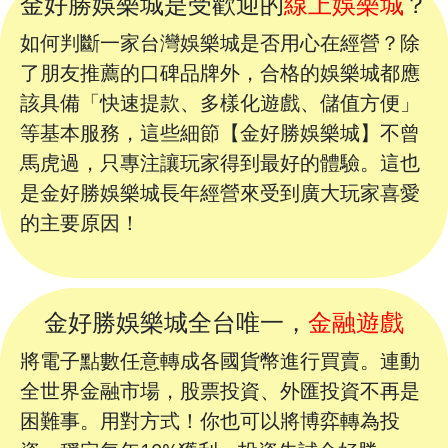
金好勝娛樂城是受歡迎的
線上娛樂城
？
如何判斷一家台灣娛樂城是否用心在經營？除
了朋友推薦的口碑品牌外，合格的娛樂城都應
該具備「快速提款、多樣化遊戲、儲值方便」
等基本服務，這些細節【金好勝娛樂城】不曾
馬虎過，只專注讓玩家得到最好的體驗。這也
是金好勝娛樂城長年經營來受到廣大玩家喜愛
的主要原因！
金好勝娛樂城全台唯一，
金融遊戲
將電子點數任意轉成各國貨幣進行買賣。連動
全世界金融市場，股票投資、外匯投資不再是
困難事。用對方式！你也可以將博弈轉為投