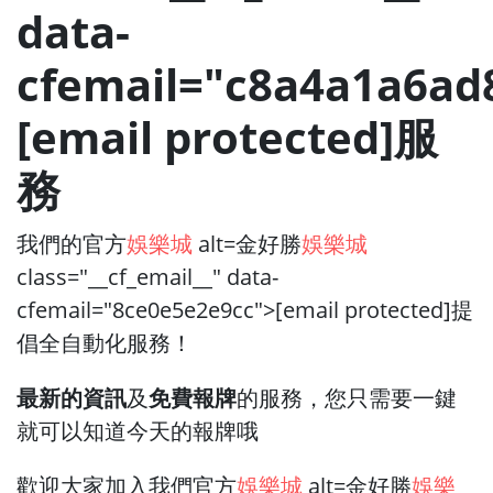
data-
cfemail="c8a4a1a6ad
[email protected]服
務
我們的官方
娛樂城
alt=金好勝
娛樂城
class="__cf_email__" data-
cfemail="8ce0e5e2e9cc">[email protected]提
倡全自動化服務！
最新的資訊
及
免費報牌
的服務，您只需要一鍵
就可以知道今天的報牌哦
歡迎大家加入我們官方
娛樂城
alt=金好勝
娛樂