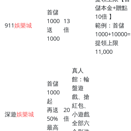
儲本金+贈點
首儲
10倍 】
1000
13
911
娛樂城
範例：首儲
送
倍
1000+10000=
1000
提領上限
11,000
真人
館：輪
首儲
盤遊
1000
戲、搶
起
紅包、
再送
20
深遊
娛樂城
小遊戲
50%
倍
全部六
最高