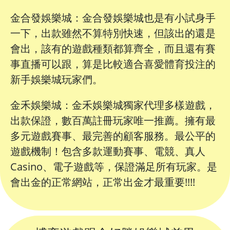
金合發娛樂城：金合發娛樂城也是有小試身手
一下，出款雖然不算特別快速，但該出的還是
會出，該有的遊戲種類都算齊全，而且還有賽
事直播可以跟，算是比較適合喜愛體育投注的
新手娛樂城玩家們。
金禾娛樂城：金禾娛樂城獨家代理多樣遊戲，
出款保證，數百萬註冊玩家唯一推薦。擁有最
多元遊戲賽事、最完善的顧客服務。最公平的
遊戲機制！包含多款運動賽事、電競、真人
Casino、電子遊戲等，保證滿足所有玩家。是
會出金的正常網站，正常出金才最重要!!!!