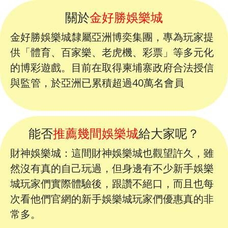
關於
金好勝娛樂城
金好勝娛樂城隸屬亞洲博奕集團，專為玩家提
供「體育、百家樂、老虎機、彩票」等多元化
的博彩遊戲。目前在取得柬埔寨政府合法授信
與監管，於亞洲已累積超過40萬名會員
能否
推薦幾間娛樂城
給大家呢？
財神娛樂城：這間財神娛樂城也觀望許久，雖
然沒有真的自己玩過，但身邊有不少新手娛樂
城玩家們實際體驗後，跟讚不絕口，而且也每
次看他們官網的新手娛樂城玩家們優惠真的非
常多。