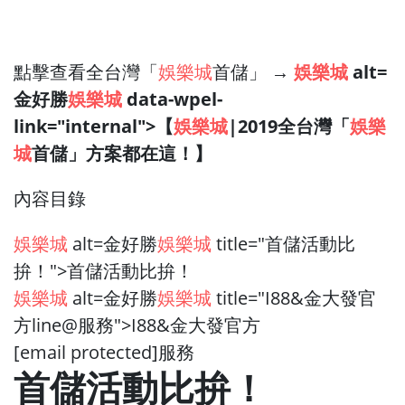
點擊查看全台灣「
娛樂城
首儲」 →
娛樂城
alt=
金好勝
娛樂城
data-wpel-
link="internal">【
娛樂城
|2019全台灣「
娛樂
城
首儲」方案都在這！】
內容目錄
娛樂城
alt=金好勝
娛樂城
title="首儲活動比
拚！">首儲活動比拚！
娛樂城
alt=金好勝
娛樂城
title="I88&金大發官
方line@服務">I88&金大發官方
[email protected]
服務
首儲活動比拚！